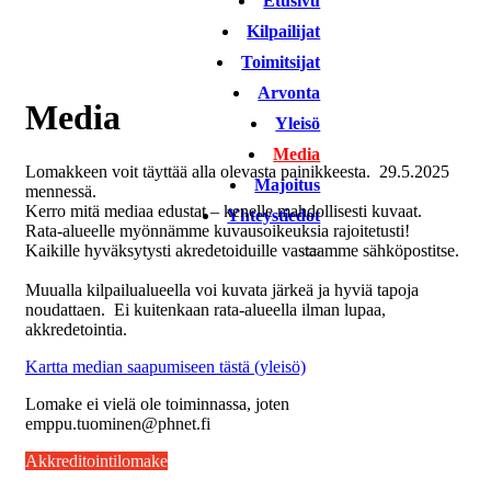
Etusivu
Kilpailijat
Toimitsijat
Arvonta
Media
Yleisö
Media
Lomakkeen voit täyttää alla olevasta painikkeesta. 29.5.2025
Majoitus
mennessä.
Kerro mitä mediaa edustat – kenelle mahdollisesti kuvaat.
Yhteystiedot
Rata-alueelle myönnämme kuvausoikeuksia rajoitetusti!
Kaikille hyväksytysti akredetoiduille vastaamme sähköpostitse.
Muualla kilpailualueella voi kuvata järkeä ja hyviä tapoja
noudattaen. Ei kuitenkaan rata-alueella ilman lupaa,
akkredetointia.
Kartta median saapumiseen tästä (yleisö)
Lomake ei vielä ole toiminnassa, joten
emppu.tuominen@phnet.fi
Akkreditointilomake